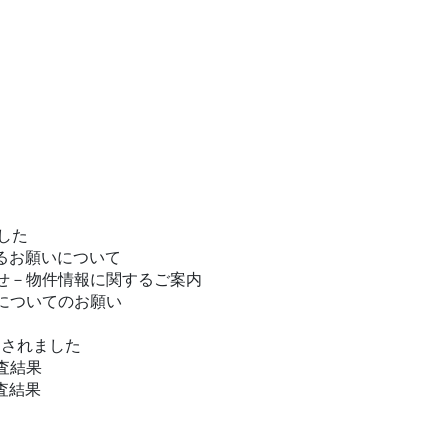
い合わせ
ホーム
販売中物件
別荘管理
水道事業
お知らせ
会社概要
した
るお願いについて
せ－物件情報に関するご案内
についてのお願い
定されました
査結果
査結果