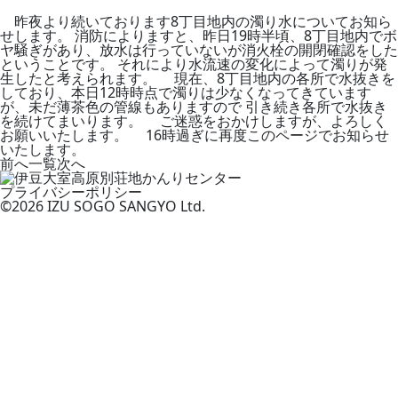
昨夜より続いております8丁目地内の濁り水についてお知ら
せします。 消防によりますと、昨日19時半頃、8丁目地内でボ
ヤ騒ぎがあり、放水は行っていないが消火栓の開閉確認をした
ということです。 それにより水流速の変化によって濁りが発
生したと考えられます。 現在、8丁目地内の各所で水抜きを
しており、本日12時時点で濁りは少なくなってきています
が、未だ薄茶色の管線もありますので 引き続き各所で水抜き
を続けてまいります。 ご迷惑をおかけしますが、よろしく
お願いいたします。 16時過ぎに再度このページでお知らせ
いたします。
前へ
一覧
次へ
プライバシーポリシー
©2026 IZU SOGO SANGYO Ltd.